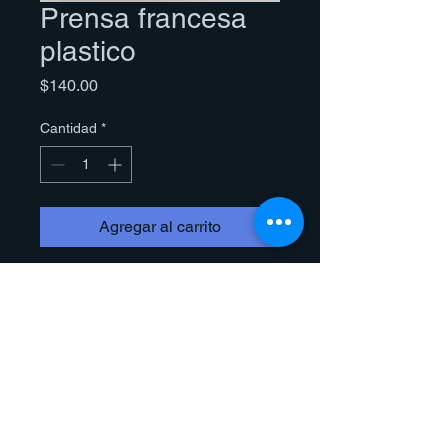
Prensa francesa
plastico
Precio
$140.00
Cantidad
*
Agregar al carrito
Prensa Francesa 350ml Vidrio 
Embolo Plástico para 2 tazas 
cafeteras
Cafetera de Émbolo French Press
Aviso de privacidad