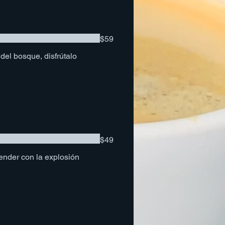
$59
del bosque, disfrútalo
$49
render con la explosión