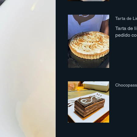
Tarta de L
Tarta de 
pedido co
Chocopass