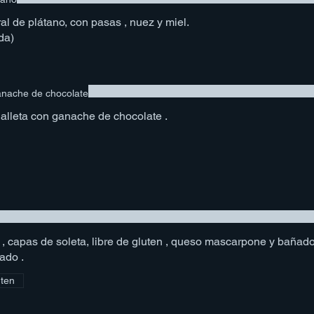
al de plátano, con pasas , nuez y miel.
da)
anache de chocolate
alleta con ganache de chocolate .
capas de soleta, libre de gluten , queso mascarpone y bañado de café y cacao
ado .
uten