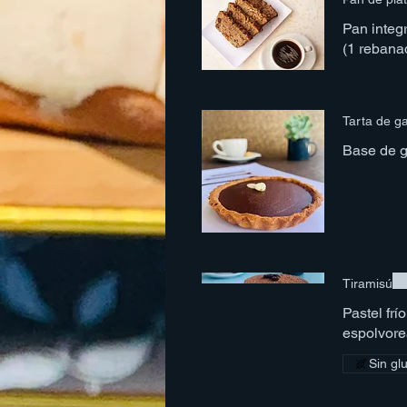
Pan integr
(1 rebana
Tarta de g
Base de g
Tiramisú
Pastel frío , 
espolvore
Sin gl