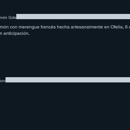
imón Gde
limón con merengue francés hecha artesanalmente en Ofelia, 6 
n anticipación.
ion