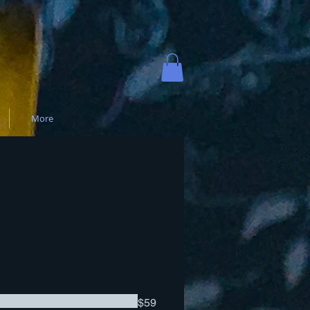
More
$59