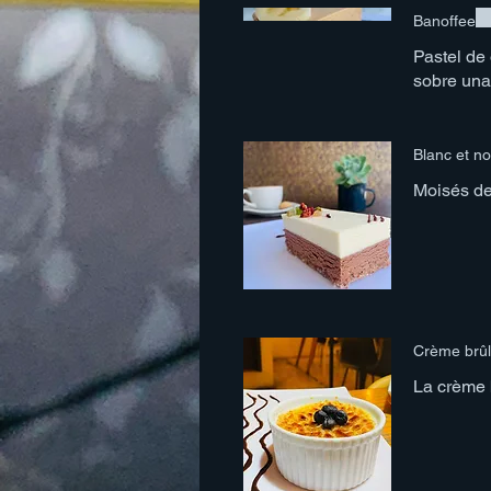
Banoffee
Pastel de
sobre una
Blanc et no
Moisés de
Crème brû
La crème b