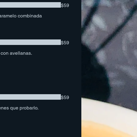
$59
 caramelo combinada
$59
 con avellanas.
$59
enes que probarlo.