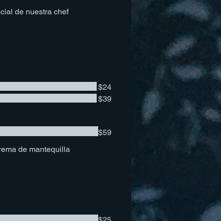
ial de nuestra chef
$24
$39
$59
crema de mantequilla
$25