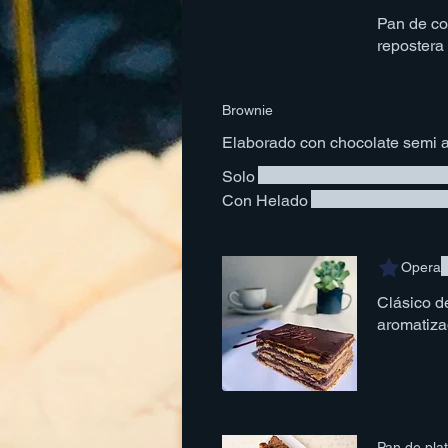
Pan de co
repostera 
Brownie
Elaborado con chocolate semi a
Solo
Con Helado
Opera
Clásico d
aromatiza
Pan de pla