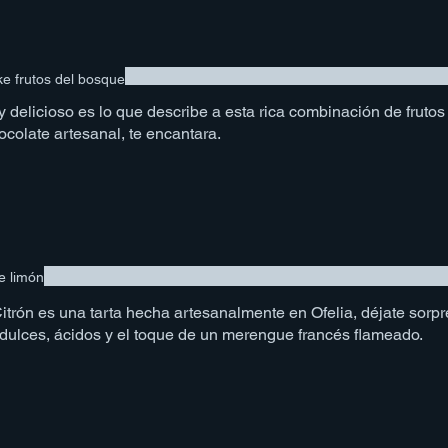
e frutos del bosque
delicioso es lo que describe a esta rica combinación de frutos 
ocolate artesanal, te encantara.
e limón
Citrón es una tarta hecha artesanalmente en Ofelia, déjate sorp
de sabor; dulces, ácidos y el toque de un merengue francés flameado.