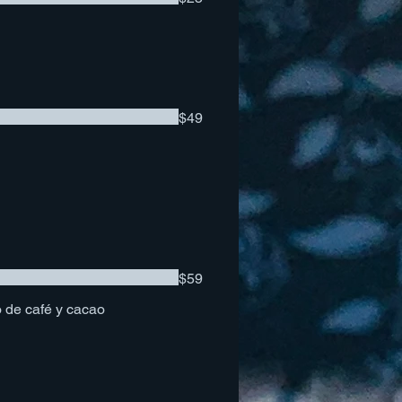
$49
$59